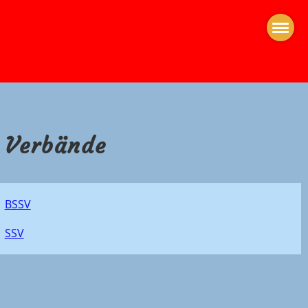
Verbände
BSSV
SSV