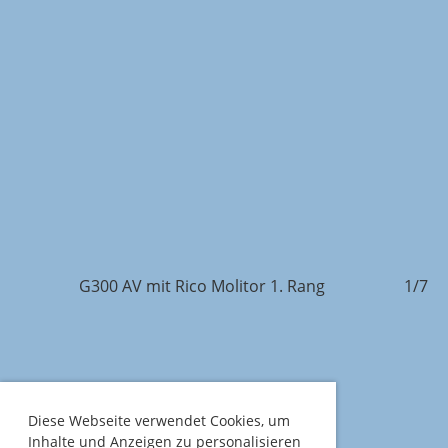
7/7
G300 AV mit Rico Molitor 1. Rang
1/7
Diese Webseite verwendet Cookies, um
Inhalte und Anzeigen zu personalisieren