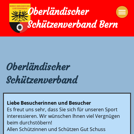
Oberländischer
Schützenverband Bern
Oberländischer
Schützenverband
Liebe Besucherinnen und Besucher
Es freut uns sehr, dass Sie sich für unseren Sport
interessieren. Wir wünschen Ihnen viel Vergnügen
beim durchstöbern!
Allen Schützinnen und Schützen Gut Schuss