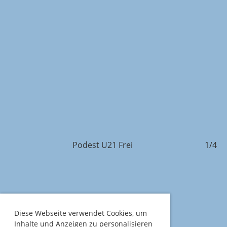
4/4
Podest U21 Frei
1/4
Diese Webseite verwendet Cookies, um
Inhalte und Anzeigen zu personalisieren